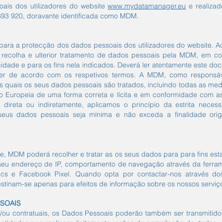
ais dos utilizadores do website
www.mydatamanager.eu
e realiza
0 693 920, doravante identificada como MDM.
para a protecção dos dados pessoais dos utilizadores do website. Ao 
 recolha e ulterior tratamento de dados pessoais pela MDM, em 
acidade e para os fins nela indicados. Deverá ler atentamente este 
iver de acordo com os respetivos termos. A MDM, como responsáv
os quais os seus dados pessoais são tratados, incluindo todas as 
o Europeia de uma forma correta e lícita e em conformidade com a
direta ou indiretamente, aplicamos o princípio da estrita necess
seus dados pessoais seja mínima e não exceda a finalidade origi
, MDM poderá recolher e tratar as os seus dados para para fins estat
u endereço de IP, comportamento de navegação através da ferramen
tics e Facebook Pixel. Quando opta por contactar-nos através d
destinam-se apenas para efeitos de informação sobre os nossos servi
SSOAIS
u contratuais, os Dados Pessoais poderão também ser transmitidos a