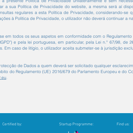
r a presente Política de Privacidade unilateralmente e sem nece
ar a sua Política de Privacidade do website, a mesma será aí disp
onsultas regulares a esta Política de Privacidade, considerando-se
ões à Política de Privacidade, o utilizador não deverá continuar a n
ge-se em todos os seus aspetos em conformidade com o Regulamento
GPD") e pela lei portuguesa, em particular, pela Lei n.º 67/98, de
. Em caso de litígio, o utilizador aceita submeter-se à jurisdição exc
ecção de Dados a quem deverá ser solicitado qualquer esclareciment
âmbito do Regulamento (UE) 2016/679 do Parlamento Europeu e do Con
.eu
.
Certified by:
Startup Programme:
Find us: