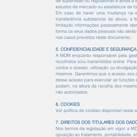
de supervisão ou regulatórias e ainda a
estudos de mercado ou estatísticos de f
Em caso de haver uma mudança na estru
transferência substancial de ativos, a
limitação informações pessoalmente iden
forma os seus dados pessoais não serão 
nos casos previstos neste documento.
5. ​
CONFIDENCIALIDADE E SEGURANÇA
A MDM enquanto responsável pela gestã
recolhidos e/ou transmitidos online. Pa
contra o acesso, utilização ou divulgaçã
mesmos. Garantimos que o acesso aos da
desse acesso para executar as funções d
podem, na altura da recolha dos mesmos,
não autorizados.
6. COOKIES
Ver política de cookies disponível neste 
7. DIREITOS DOS TITULARES DOS DAD
Nos termos da legislação em vigor, a MDM
oposição ao tratamento, portabilidade, e