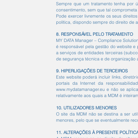
Sempre que um tratamento tenha por úni
consentimento, sem que tal comprometa a
Pode exercer livremente os seus direitos
política, dispondo sempre do direito d
8. RESPONSÁVEL PELO TRATAMENTO
MY DATA Manager – Compliance Solutions
é responsável pela gestão do website e 
a serviços de entidades terceiras (sub
de segurança técnica e de organização ap
9. HIPERLIGAÇÕES DE TERCEIROS
Este website poderá incluir links, diret
portais da Internet da responsabilid
www.mydatamanager.eu
e não se aplica
relativamente aos quais a MDM é inteiram
10. UTILIZADORES MENORES
O site da MDM não se destina a ser ut
menores, pelo que se eventualmente rec
11. ALTERAÇÕES À PRESENTE POLÍTIC