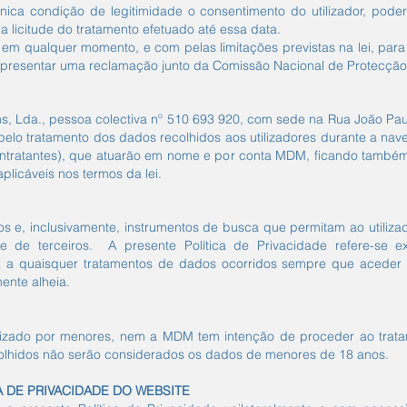
ca condição de legitimidade o consentimento do utilizador, poderá
 licitude do tratamento efetuado até essa data.
 em qualquer momento, e com pelas limitações previstas na lei, para 
e apresentar uma reclamação junto da Comissão Nacional de Protecç
, Lda., pessoa colectiva nº 510 693 920, com sede na Rua João Paul
pelo tratamento dos dados recolhidos aos utilizadores durante a na
contratantes), que atuarão em nome e por conta MDM, ficando també
licáveis nos termos da lei.
órios e, inclusivamente, instrumentos de busca que permitam ao utiliz
ade de terceiros. A presente Política de Privacidade refere-se 
 a quaisquer tratamentos de dados ocorridos sempre que aceder ou
ente alheia.
ilizado por menores, nem a MDM tem intenção de proceder ao trata
olhidos não serão considerados os dados de menores de 18 anos.
A DE PRIVACIDADE DO WEBSITE