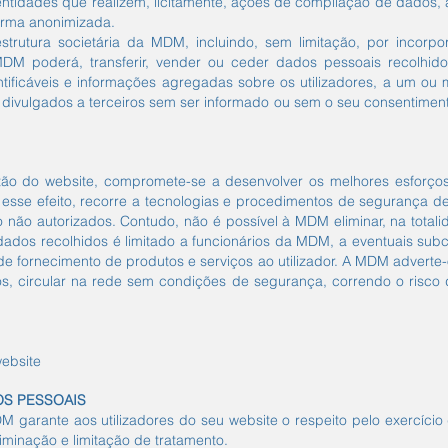
 entidades que realizem, licitamente, ações de compilação de dados
orma anonimizada.
tura societária da MDM, incluindo, sem limitação, por incorpor
 MDM poderá, transferir, vender ou ceder dados pessoais recolhido
tificáveis e informações agregadas sobre os utilizadores, a um ou ma
divulgados a terceiros sem ser informado ou sem o seu consentimento,
o do website, compromete-se a desenvolver os melhores esforços
ra esse efeito, recorre a tecnologias e procedimentos de segurança d
o não autorizados. Contudo, não é possível à MDM eliminar, na totali
dos recolhidos é limitado a funcionários da MDM, a eventuais subco
e fornecimento de produtos e serviços ao utilizador. A MDM adverte
 circular na rede sem condições de segurança, correndo o risco de
website
OS PESSOAIS
 garante aos utilizadores do seu website o respeito pelo exercício d
liminação e limitação de tratamento.