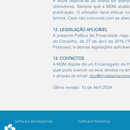
A MDM reserva-se ao direito de altera
utilizadores. Sempre que a MDM atualiz
publicação. O utilizador deve efetuar c
termos. Caso não concorde com as alteraç
12. LEGISLAÇÃO APLICÁVEL
A presente Política de Privacidade re
do Conselho, de 27 de abril de 2016 ("R
Pessoais), e demais legislações aplicáveis
13. CONTACTOS
A MDM dispõe de um Encarregado de Prot
qual pode exercer os seus direitos no 
e através do email:
dpo@mydatamanager
Última revisão: 10 de Abril 2024
Software developed by:
Software Hosted by: