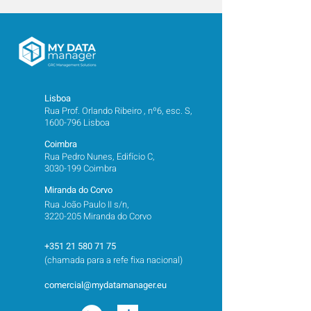
Lisboa
Rua Prof. Orlando Ribeiro , nº6, esc. S,
1600-796 Lisboa
Coimbra
Rua Pedro Nunes, Edifício C,
3030-199 Coimbra
Miranda do Corvo
Rua João Paulo II s/n,
3220-205 Miranda do Corvo
+351 21 580 71 75
(chamada para a refe fixa nacional)
comercial@mydatamanager.eu